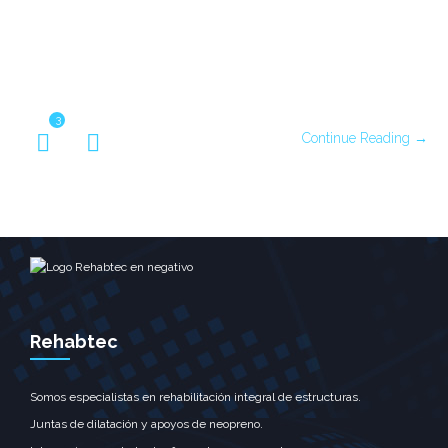
3
Continue Reading →
Rehabtec
Somos especialistas en rehabilitación integral de estructuras.
Juntas de dilatación y apoyos de neopreno.