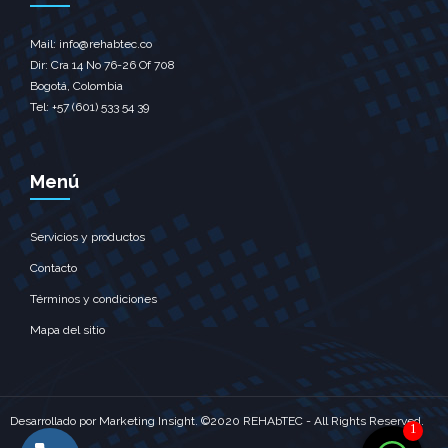
Mail: info@rehabtec.co
Dir: Cra 14 No 76-26 Of 708
Bogotá, Colombia
Tel: +57 (601) 533 54 39
Menú
Servicios y productos
Contacto
Términos y condiciones
Mapa del sitio
Desarrollado por
Marketing Insight.
©2020 REHAbTEC - All Rights Reserved.
1